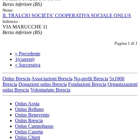
Berzo inferiore (BS)
Nome:
IL TRALCIO SOCIETA' COOPERATIVA SOCIALE ONLUS
Indirizzo :
VIA MARUCCHE 11
Berzo inferiore (BS)
Pagina 1 di 1
«
Precedente
1
(current)
»
Successiva
Onlus Brescia
Associazioni Brescia
No-profit Brescia
5x1000
Brescia
Donazioni onlus Brescia
Fondazioni Brescia
Organizzazioni
onlus Brescia
Volontariato Brescia
Onlus Aosta
Onlus Belluno
Onlus Benevento
Onlus Brescia
Onlus Campobasso
Onlus Caserta
Onlus Chieti