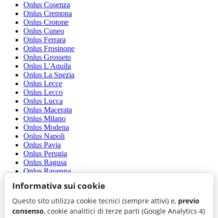
Onlus Cosenza
Onlus Cremona
Onlus Crotone
Onlus Cuneo
Onlus Ferrara
Onlus Frosinone
Onlus Grosseto
Onlus L'Aquila
Onlus La Spezia
Onlus Lecce
Onlus Lecco
Onlus Lucca
Onlus Macerata
Onlus Milano
Onlus Modena
Onlus Napoli
Onlus Pavia
Onlus Perugia
Onlus Ragusa
Onlus Ravenna
Onlus Rieti
Informativa sui cookie
Onlus Rovigo
Onlus Savona
Questo sito utilizza cookie tecnici (sempre attivi) e,
previo
Onlus Siena
consenso
, cookie analitici di terze parti (Google Analytics 4)
Onlus Taranto