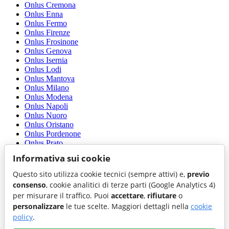
Onlus Cremona
Onlus Enna
Onlus Fermo
Onlus Firenze
Onlus Frosinone
Onlus Genova
Onlus Isernia
Onlus Lodi
Onlus Mantova
Onlus Milano
Onlus Modena
Onlus Napoli
Onlus Nuoro
Onlus Oristano
Onlus Pordenone
Onlus Prato
Onlus Ragusa
Informativa sui cookie
Onlus Rovigo
Onlus Salerno
Questo sito utilizza cookie tecnici (sempre attivi) e,
previo
Onlus Savona
consenso
, cookie analitici di terze parti (Google Analytics 4)
Onlus Sondrio
per misurare il traffico. Puoi
accettare
,
rifiutare
o
Onlus Teramo
personalizzare
le tue scelte. Maggiori dettagli nella
cookie
Onlus Trapani
Onlus Trento
policy
.
Onlus Udine