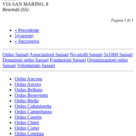
VIA SAN MARINO, 8
Benetutti (SS)
Pagina 1 di 1
«
Precedente
1
(current)
»
Successiva
Onlus Sassari
Associazioni Sassari
No-profit Sassari
5x1000 Sassari
Donazioni onlus Sassari
Fondazioni Sassari
Organizzazioni onlus
Sassari
Volontariato Sassari
Onlus Ancona
Onlus Arezzo
Onlus Belluno
Onlus Benevento
Onlus Biella
Onlus Caltanissetta
Onlus Campobasso
Onlus Caserta
Onlus Chieti
Onlus Como
Onlus Cosenza