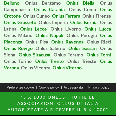
Belluno
Onlus Bergamo
Onlus Biella
Onlus
Campobasso
Onlus Catania
Onlus Como
Onlus
Crotone
Onlus Cuneo
Onlus Ferrara
Onlus Firenze
Onlus Grosseto
Onlus Imperia
Onlus Isernia
Onlus
Latina
Onlus Lecce
Onlus Livorno
Onlus Lucca
Onlus Milano
Onlus Napoli
Onlus Perugia
Onlus
Piacenza
Onlus Pisa
Onlus Ravenna
Onlus Rieti
Onlus Rovigo
Onlus Salerno
Onlus Sassari
Onlus
Siena
Onlus Siracusa
Onlus Teramo
Onlus Terni
Onlus Torino
Onlus Trento
Onlus Trieste
Onlus
Verona
Onlus Vicenza
Onlus Viterbo
Preferenze cookie
|
Cookie policy
|
Accessibilita'
|
Privacy policy
"5 X 1000 ONLUS : TUTTE LE
ASSOCIAZIONI ONLUS D'ITALIA
AUTORIZZATE A RICEVERE IL 5 X 1000"