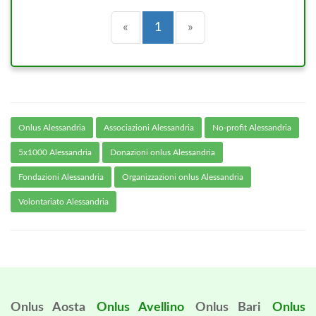
Precedente
(current)
Successiva
«
1
»
Onlus Alessandria
Associazioni Alessandria
No-profit Alessandria
5x1000 Alessandria
Donazioni onlus Alessandria
Fondazioni Alessandria
Organizzazioni onlus Alessandria
Volontariato Alessandria
Onlus Aosta
Onlus Avellino
Onlus Bari
Onlus