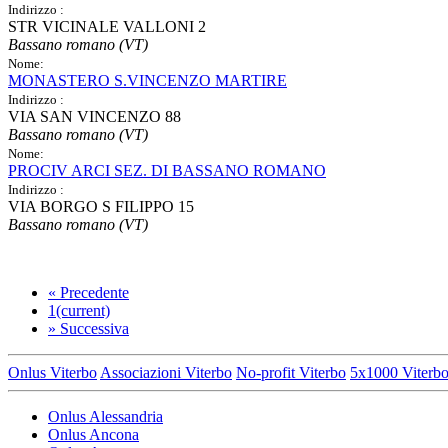
Indirizzo :
STR VICINALE VALLONI 2
Bassano romano (VT)
Nome:
MONASTERO S.VINCENZO MARTIRE
Indirizzo :
VIA SAN VINCENZO 88
Bassano romano (VT)
Nome:
PROCIV ARCI SEZ. DI BASSANO ROMANO
Indirizzo :
VIA BORGO S FILIPPO 15
Bassano romano (VT)
«
Precedente
1
(current)
»
Successiva
Onlus Viterbo
Associazioni Viterbo
No-profit Viterbo
5x1000 Viterb
Onlus Alessandria
Onlus Ancona