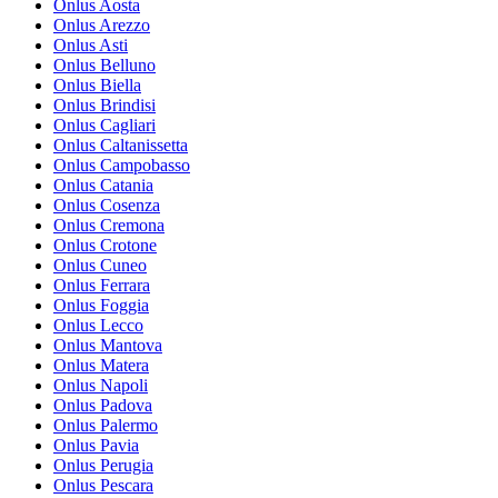
Onlus Aosta
Onlus Arezzo
Onlus Asti
Onlus Belluno
Onlus Biella
Onlus Brindisi
Onlus Cagliari
Onlus Caltanissetta
Onlus Campobasso
Onlus Catania
Onlus Cosenza
Onlus Cremona
Onlus Crotone
Onlus Cuneo
Onlus Ferrara
Onlus Foggia
Onlus Lecco
Onlus Mantova
Onlus Matera
Onlus Napoli
Onlus Padova
Onlus Palermo
Onlus Pavia
Onlus Perugia
Onlus Pescara