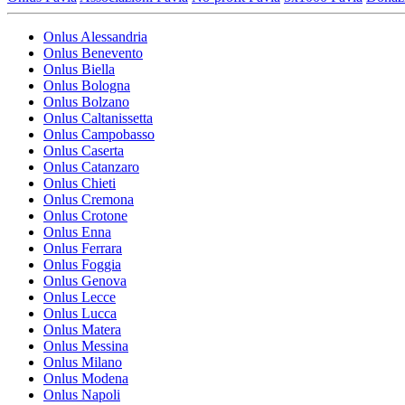
Onlus Alessandria
Onlus Benevento
Onlus Biella
Onlus Bologna
Onlus Bolzano
Onlus Caltanissetta
Onlus Campobasso
Onlus Caserta
Onlus Catanzaro
Onlus Chieti
Onlus Cremona
Onlus Crotone
Onlus Enna
Onlus Ferrara
Onlus Foggia
Onlus Genova
Onlus Lecce
Onlus Lucca
Onlus Matera
Onlus Messina
Onlus Milano
Onlus Modena
Onlus Napoli