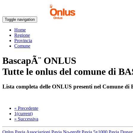
Toggle navigation
Home
Regione
Provincia
Comune
BascapÃ¨ ONLUS
Tutte le onlus del comune di
BA
Lista completa delle ONLUS presenti nel Comune di
«
Precedente
1
(current)
»
Successiva
Onlus Pavia
Associazioni Pavia
No-profit Pavia
5x1000 Pavia
Donazi