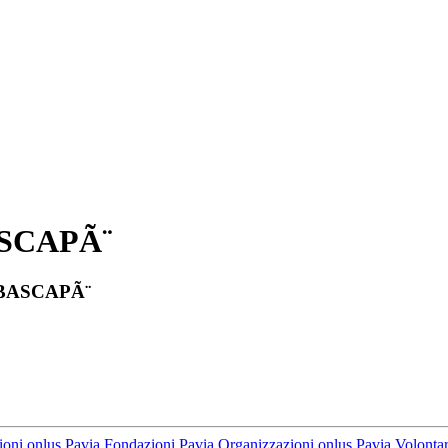
SCAPÃ¨
BASCAPÃ¨
oni onlus Pavia
Fondazioni Pavia
Organizzazioni onlus Pavia
Volontar