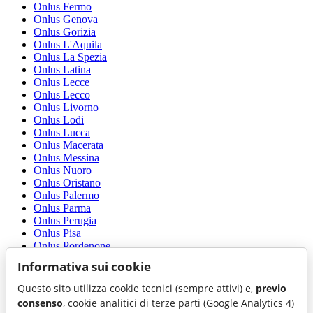
Onlus Fermo
Onlus Genova
Onlus Gorizia
Onlus L'Aquila
Onlus La Spezia
Onlus Latina
Onlus Lecce
Onlus Lecco
Onlus Livorno
Onlus Lodi
Onlus Lucca
Onlus Macerata
Onlus Messina
Onlus Nuoro
Onlus Oristano
Onlus Palermo
Onlus Parma
Onlus Perugia
Onlus Pisa
Onlus Pordenone
Onlus Ragusa
Informativa sui cookie
Onlus Reggio di Calabria
Onlus Rimini
Questo sito utilizza cookie tecnici (sempre attivi) e,
previo
Onlus Roma
consenso
, cookie analitici di terze parti (Google Analytics 4)
Onlus Rovigo