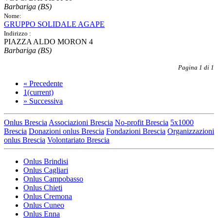
Barbariga (BS)
Nome:
GRUPPO SOLIDALE AGAPE
Indirizzo :
PIAZZA ALDO MORON 4
Barbariga (BS)
Pagina 1 di 1
«
Precedente
1
(current)
»
Successiva
Onlus Brescia
Associazioni Brescia
No-profit Brescia
5x1000
Brescia
Donazioni onlus Brescia
Fondazioni Brescia
Organizzazioni
onlus Brescia
Volontariato Brescia
Onlus Brindisi
Onlus Cagliari
Onlus Campobasso
Onlus Chieti
Onlus Cremona
Onlus Cuneo
Onlus Enna