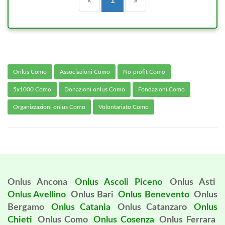
Precedente
(current)
Successiva
«
1
»
Onlus Como
Associazioni Como
No-profit Como
5x1000 Como
Donazioni onlus Como
Fondazioni Como
Organizzazioni onlus Como
Volontariato Como
Onlus Ancona
Onlus Ascoli Piceno
Onlus Asti
Onlus Avellino
Onlus Bari
Onlus Benevento
Onlus
Bergamo
Onlus Catania
Onlus Catanzaro
Onlus
Chieti
Onlus Como
Onlus Cosenza
Onlus Ferrara