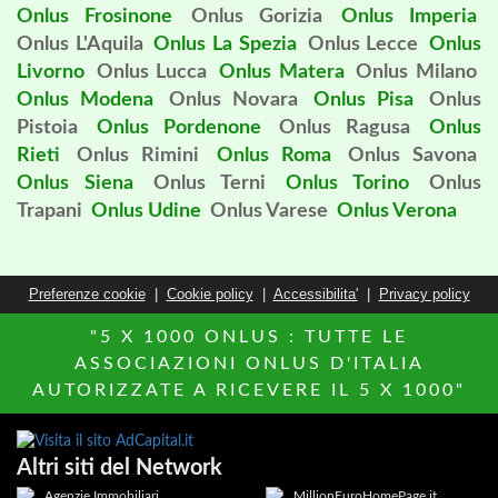
Onlus Frosinone
Onlus Gorizia
Onlus Imperia
Onlus L'Aquila
Onlus La Spezia
Onlus Lecce
Onlus
Livorno
Onlus Lucca
Onlus Matera
Onlus Milano
Onlus Modena
Onlus Novara
Onlus Pisa
Onlus
Pistoia
Onlus Pordenone
Onlus Ragusa
Onlus
Rieti
Onlus Rimini
Onlus Roma
Onlus Savona
Onlus Siena
Onlus Terni
Onlus Torino
Onlus
Trapani
Onlus Udine
Onlus Varese
Onlus Verona
Preferenze cookie
|
Cookie policy
|
Accessibilita'
|
Privacy policy
"5 X 1000 ONLUS : TUTTE LE
ASSOCIAZIONI ONLUS D'ITALIA
AUTORIZZATE A RICEVERE IL 5 X 1000"
Altri siti del Network
Agenzie Immobiliari
MillionEuroHomePage.it