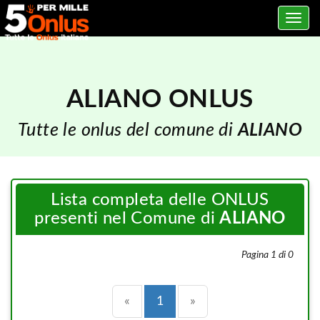
Toggle
navig
ALIANO ONLUS
Tutte le onlus del comune di
ALIANO
Lista completa delle ONLUS
presenti nel Comune di
ALIANO
Pagina 1 di 0
Precedente
(current)
Successiva
«
1
»