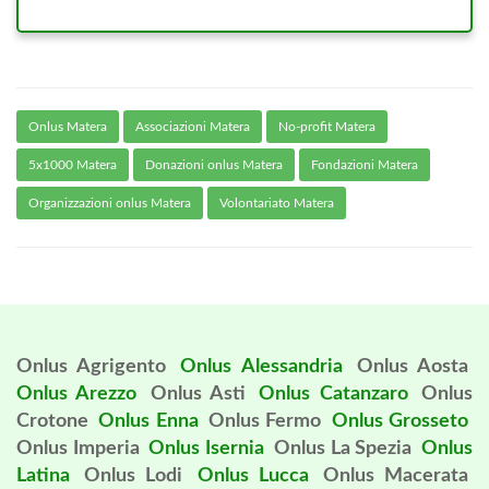
Onlus Matera
Associazioni Matera
No-profit Matera
5x1000 Matera
Donazioni onlus Matera
Fondazioni Matera
Organizzazioni onlus Matera
Volontariato Matera
Onlus Agrigento
Onlus Alessandria
Onlus Aosta
Onlus Arezzo
Onlus Asti
Onlus Catanzaro
Onlus
Crotone
Onlus Enna
Onlus Fermo
Onlus Grosseto
Onlus Imperia
Onlus Isernia
Onlus La Spezia
Onlus
Latina
Onlus Lodi
Onlus Lucca
Onlus Macerata