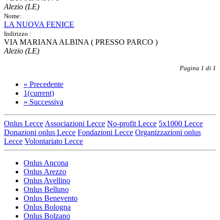
Alezio (LE)
Nome:
LA NUOVA FENICE
Indirizzo :
VIA MARIANA ALBINA ( PRESSO PARCO )
Alezio (LE)
Pagina 1 di 1
«
Precedente
1
(current)
»
Successiva
Onlus Lecce
Associazioni Lecce
No-profit Lecce
5x1000 Lecce
Donazioni onlus Lecce
Fondazioni Lecce
Organizzazioni onlus
Lecce
Volontariato Lecce
Onlus Ancona
Onlus Arezzo
Onlus Avellino
Onlus Belluno
Onlus Benevento
Onlus Bologna
Onlus Bolzano