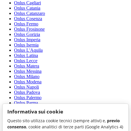
Onlus Cagliari
Onlus Catania
Onlus Catanzaro
Onlus Cosenza
Onlus Fermo
Onlus Frosinone
Onlus Gorizia
Onlus Imperia
Onlus Isernia
Onlus L'Aquila
Onlus Latina
Onlus Lecce
Onlus Matera
Onlus Messina
Onlus Milano
Onlus Modena
Onlus Napoli
Onlus Padova
Onlus Palermo
Onlus Parma
Onlus Perugia
Informativa sui cookie
Onlus Pescara
Onlus Pistoia
Questo sito utilizza cookie tecnici (sempre attivi) e,
previo
Onlus Pordenone
consenso
, cookie analitici di terze parti (Google Analytics 4)
Onlus Rieti