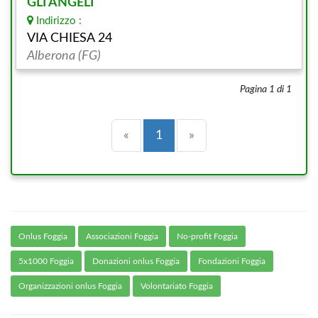
GLI ANGELI
Indirizzo :
VIA CHIESA 24
Alberona (FG)
Pagina 1 di 1
Precedente
(current)
Successiva
«
1
»
Onlus Foggia
Associazioni Foggia
No-profit Foggia
5x1000 Foggia
Donazioni onlus Foggia
Fondazioni Foggia
Organizzazioni onlus Foggia
Volontariato Foggia