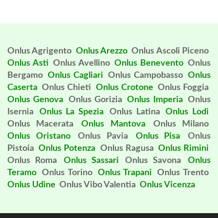
Onlus Agrigento
Onlus Arezzo
Onlus Ascoli Piceno
Onlus Asti
Onlus Avellino
Onlus Benevento
Onlus
Bergamo
Onlus Cagliari
Onlus Campobasso
Onlus
Caserta
Onlus Chieti
Onlus Crotone
Onlus Foggia
Onlus Genova
Onlus Gorizia
Onlus Imperia
Onlus
Isernia
Onlus La Spezia
Onlus Latina
Onlus Lodi
Onlus Macerata
Onlus Mantova
Onlus Milano
Onlus Oristano
Onlus Pavia
Onlus Pisa
Onlus
Pistoia
Onlus Potenza
Onlus Ragusa
Onlus Rimini
Onlus Roma
Onlus Sassari
Onlus Savona
Onlus
Teramo
Onlus Torino
Onlus Trapani
Onlus Trento
Onlus Udine
Onlus Vibo Valentia
Onlus Vicenza