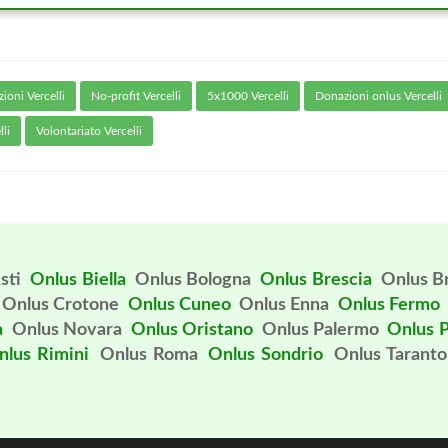
ioni Vercelli
No-profit Vercelli
5x1000 Vercelli
Donazioni onlus Vercelli
li
Volontariato Vercelli
sti
Onlus Biella
Onlus Bologna
Onlus Brescia
Onlus Br
Onlus Crotone
Onlus Cuneo
Onlus Enna
Onlus Fermo
a
Onlus Novara
Onlus Oristano
Onlus Palermo
Onlus 
nlus Rimini
Onlus Roma
Onlus Sondrio
Onlus Taranto