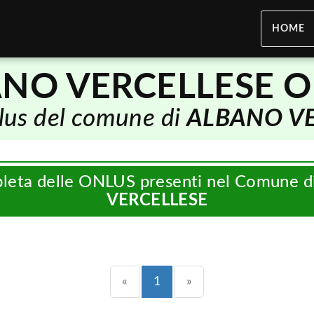
HOME
NO VERCELLESE 
nlus del comune di
ALBANO VE
pleta delle ONLUS presenti nel Comune d
VERCELLESE
Precedente
(current)
Successiva
«
1
»