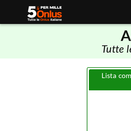
A
Tutte 
Lista co