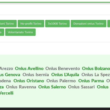
ioni Torino
No-profit Torino
5x1000 Torino
Donazioni onlus Torino
no
Volontariato Torino
Arezzo
Onlus Avellino
Onlus Benevento
Onlus Bolzan
us Genova
Onlus Isernia
Onlus L'Aquila
Onlus La Spez
odena
Onlus Oristano
Onlus Palermo
Onlus Parma
O
za
Onlus Ravenna
Onlus Salerno
Onlus Sassari
Onlus
ercelli