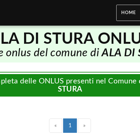
HOME
LA DI STURA ONL
le onlus del comune di
ALA DI
mpleta delle ONLUS presenti nel Comune 
STURA
Precedente
(current)
Successiva
«
1
»