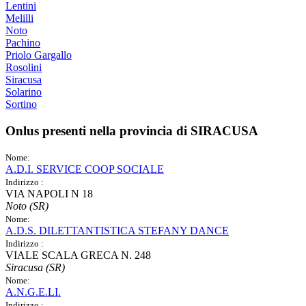
Lentini
Melilli
Noto
Pachino
Priolo Gargallo
Rosolini
Siracusa
Solarino
Sortino
Onlus presenti nella provincia di
SIRACUSA
Nome:
A.D.I. SERVICE COOP SOCIALE
Indirizzo :
VIA NAPOLI N 18
Noto (SR)
Nome:
A.D.S. DILETTANTISTICA STEFANY DANCE
Indirizzo :
VIALE SCALA GRECA N. 248
Siracusa (SR)
Nome:
A.N.G.E.LI.
Indirizzo :