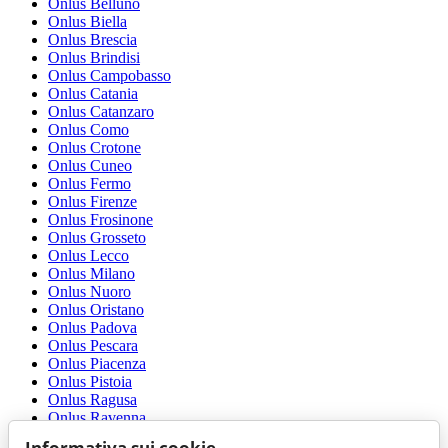
Onlus Belluno
Onlus Biella
Onlus Brescia
Onlus Brindisi
Onlus Campobasso
Onlus Catania
Onlus Catanzaro
Onlus Como
Onlus Crotone
Onlus Cuneo
Onlus Fermo
Onlus Firenze
Onlus Frosinone
Onlus Grosseto
Onlus Lecco
Onlus Milano
Onlus Nuoro
Onlus Oristano
Onlus Padova
Onlus Pescara
Onlus Piacenza
Onlus Pistoia
Onlus Ragusa
Onlus Ravenna
Onlus Rieti
Informativa sui cookie