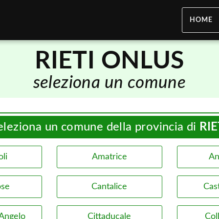
HOME
RIETI ONLUS
seleziona un comune
eleziona un comune della provincia di
RIE
li
Amatrice
An
ose
Cantalice
Cast
'Angelo
Cittaducale
Col