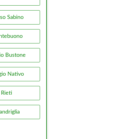
sso Sabino
ntebuono
io Bustone
io Nativo
Rieti
andriglia