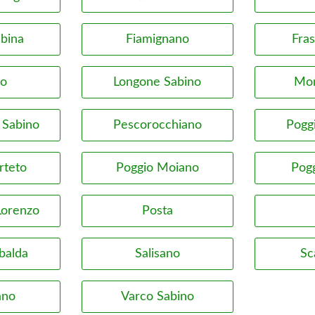
abina
Fiamignano
Fra
io
Longone Sabino
Mo
 Sabino
Pescorocchiano
Pogg
rteto
Poggio Moiano
Pogg
Lorenzo
Posta
balda
Salisano
Sc
ano
Varco Sabino