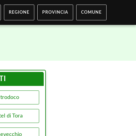
REGIONE
PROVINCIA
COMUNE
TI
trodoco
el di Tora
levecchio