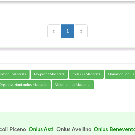
Precedente
(current)
Successiva
«
1
»
iazioni Macerata
No-profit Macerata
5x1000 Macerata
Donazioni onlus
Organizzazioni onlus Macerata
Volontariato Macerata
coli Piceno
Onlus Asti
Onlus Avellino
Onlus Benevent