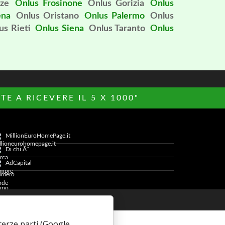
nze
Onlus Frosinone
Onlus Gorizia
Onlus
ena
Onlus Oristano
Onlus Palermo
Onlus
us Rieti
Onlus Siena
Onlus Taranto
Onlus
E A RICEVERE IL 5 X 1000"
MillionEuroHomePage.it
Di chi Ã¨
AdCapital
Cookie Policy
i terze parti (Google