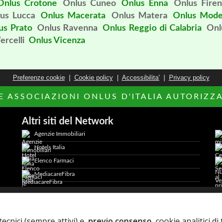
Onlus Crotone
Onlus Cuneo
Onlus Enna
Onlus Fire
us Lucca
Onlus Macerata
Onlus Matera
Onlus Mod
us Prato
Onlus Ravenna
Onlus Reggio di Calabria
Onl
ercelli
Onlus Vicenza
Preferenze cookie
|
Cookie policy
|
Accessibilita'
|
Privacy policy
LE ASSOCIAZIONI ONLUS D'ITALIA AUTORIZZAT
Altri siti del Network
Agenzie Immobiliari
Hotels Italia
Elenco Farmaci
MediacareFibra
2026 AdCapital S.r.L. - P.Iva: IT11372821006 -
Privacy Policy
-
tecnici (sempre attivi) e,
previo consenso
, cookie analitici d