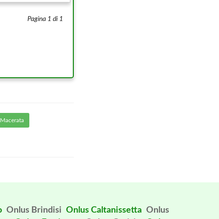
Pagina 1 di 1
 Macerata
o
Onlus Brindisi
Onlus Caltanissetta
Onlus