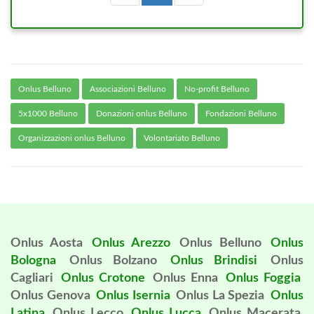
Onlus Belluno
Associazioni Belluno
No-profit Belluno
5x1000 Belluno
Donazioni onlus Belluno
Fondazioni Belluno
Organizzazioni onlus Belluno
Volontariato Belluno
Onlus Aosta
Onlus Arezzo
Onlus Belluno
Onlus
Bologna
Onlus Bolzano
Onlus Brindisi
Onlus
Cagliari
Onlus Crotone
Onlus Enna
Onlus Foggia
Onlus Genova
Onlus Isernia
Onlus La Spezia
Onlus
Latina
Onlus Lecco
Onlus Lucca
Onlus Macerata