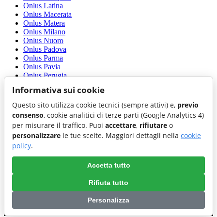
Onlus Latina
Onlus Macerata
Onlus Matera
Onlus Milano
Onlus Nuoro
Onlus Padova
Onlus Parma
Onlus Pavia
Onlus Perugia
Onlus Piacenza
Informativa sui cookie
Onlus Pisa
Onlus Pistoia
Questo sito utilizza cookie tecnici (sempre attivi) e,
previo
Onlus Potenza
consenso
, cookie analitici di terze parti (Google Analytics 4)
Onlus Ragusa
per misurare il traffico. Puoi
accettare
,
rifiutare
o
Onlus Ravenna
personalizzare
le tue scelte. Maggiori dettagli nella
cookie
Onlus Reggio di Calabria
Onlus Reggio nell'Emilia
policy
.
Onlus Rovigo
Onlus Salerno
Accetta tutto
Onlus Teramo
Onlus Trento
Rifiuta tutto
Onlus Udine
Personalizza
Preferenze cookie
|
Cookie policy
|
Accessibilita'
|
Privacy policy