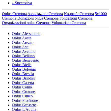
»
Successiva
Onlus Cremona
Associazioni Cremona
No-profit Cremona
5x1000
Cremona
Donazioni onlus Cremona
Fondazioni Cremona
Organizzazioni onlus Cremona
Volontariato Cremona
Onlus Alessandria
Onlus Aosta
Onlus Arezzo
Onlus Asti
Onlus Avellino
Onlus Belluno
Onlus Benevento
Onlus Biella
Onlus Bologna
Onlus Brescia
Onlus Brindisi
Onlus Caserta
Onlus Como
Onlus Crotone
Onlus Cuneo
Onlus Frosinone
Onlus Grosseto
Onlus L'Aquila