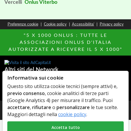
Vercelli
Onlus Viterbo
Preferenze cookie
|
Cookie policy
|
Accessibilita'
|
Privacy policy
"5 X 1000 ONLUS : TUTTE LE
ASSOCIAZIONI ONLUS D'ITALIA
AUTORIZZATE A RICEVERE IL 5 X 1000"
Altri siti del Network
Informativa sui cookie
Hotels Italia
MillionEuroHomePage.it
Questo sito utilizza cookie tecnici (sempre attivi) e,
Di chi Ã¨
MediacareFibra
previo consenso
, cookie analitici di terze parti
AdCapital
Agenzie Immobiliari
(Google Analytics 4) per misurare il traffico. Puoi
accettare
,
rifiutare
o
personalizzare
le tue scelte.
© Copyright 2026 AdCapital S.r.L. - P.Iva: IT11372821006 -
Maggiori dettagli nella
cookie policy
.
Privacy Policy
-
Cookie Policy
Accetta tutto