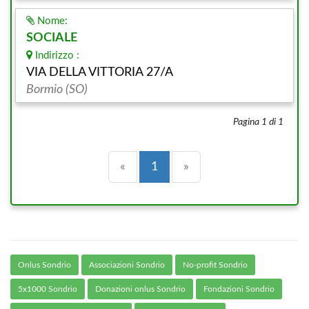
Nome:
SOCIALE
Indirizzo :
VIA DELLA VITTORIA 27/A
Bormio (SO)
Pagina 1 di 1
Precedente
(current)
Successiva
«
1
»
Onlus Sondrio
Associazioni Sondrio
No-profit Sondrio
5x1000 Sondrio
Donazioni onlus Sondrio
Fondazioni Sondrio