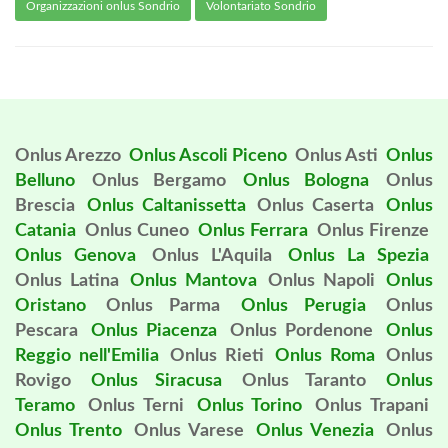
Organizzazioni onlus Sondrio
Volontariato Sondrio
Onlus Arezzo
Onlus Ascoli Piceno
Onlus Asti
Onlus
Belluno
Onlus Bergamo
Onlus Bologna
Onlus
Brescia
Onlus Caltanissetta
Onlus Caserta
Onlus
Catania
Onlus Cuneo
Onlus Ferrara
Onlus Firenze
Onlus Genova
Onlus L'Aquila
Onlus La Spezia
Onlus Latina
Onlus Mantova
Onlus Napoli
Onlus
Oristano
Onlus Parma
Onlus Perugia
Onlus
Pescara
Onlus Piacenza
Onlus Pordenone
Onlus
Reggio nell'Emilia
Onlus Rieti
Onlus Roma
Onlus
Rovigo
Onlus Siracusa
Onlus Taranto
Onlus
Teramo
Onlus Terni
Onlus Torino
Onlus Trapani
Onlus Trento
Onlus Varese
Onlus Venezia
Onlus