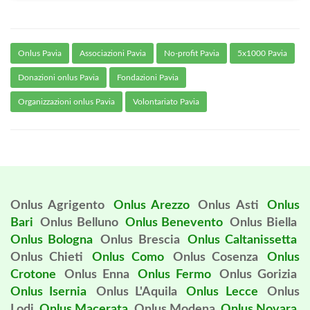
Onlus Pavia
Associazioni Pavia
No-profit Pavia
5x1000 Pavia
Donazioni onlus Pavia
Fondazioni Pavia
Organizzazioni onlus Pavia
Volontariato Pavia
Onlus Agrigento
Onlus Arezzo
Onlus Asti
Onlus
Bari
Onlus Belluno
Onlus Benevento
Onlus Biella
Onlus Bologna
Onlus Brescia
Onlus Caltanissetta
Onlus Chieti
Onlus Como
Onlus Cosenza
Onlus
Crotone
Onlus Enna
Onlus Fermo
Onlus Gorizia
Onlus Isernia
Onlus L'Aquila
Onlus Lecce
Onlus
Lodi
Onlus Macerata
Onlus Modena
Onlus Novara