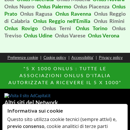
Onlus Nuoro
Onlus Palermo
Onlus Piacenza
Onlus
Prato
Onlus Ragusa
Onlus Ravenna
Onlus Reggio
di Calabria
Onlus Reggio nell'Emilia
Onlus Rimini
Onlus Rovigo
Onlus Terni
Onlus Torino
Onlus
Treviso
Onlus Udine
Onlus Varese
Onlus Verona
Preferenze cookie
|
Cookie policy
|
Accessibilita'
|
Privacy policy
"5 X 1000 ONLUS : TUTTE LE
ASSOCIAZIONI ONLUS D'ITALIA
AUTORIZZATE A RICEVERE IL 5 X 1000"
Altri siti del Network
Informativa sui cookie
Agenzie Immobiliari
MillionEuroHomePage.it
Questo sito utilizza cookie tecnici (sempre attivi) e,
AdCapital
Hotels Italia
previo consenso
, cookie analitici di terze parti
Elenco Farmaci
MediacareFibra