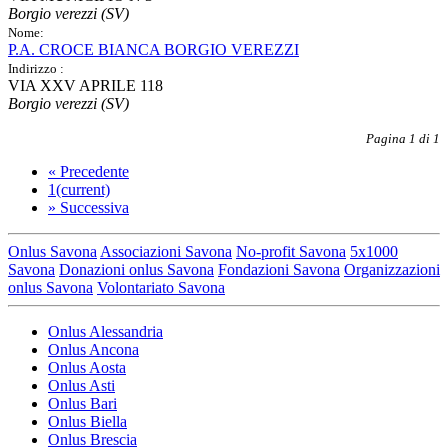
Borgio verezzi (SV)
Nome:
P.A. CROCE BIANCA BORGIO VEREZZI
Indirizzo :
VIA XXV APRILE 118
Borgio verezzi (SV)
Pagina 1 di 1
«
Precedente
1
(current)
»
Successiva
Onlus Savona
Associazioni Savona
No-profit Savona
5x1000
Savona
Donazioni onlus Savona
Fondazioni Savona
Organizzazioni
onlus Savona
Volontariato Savona
Onlus Alessandria
Onlus Ancona
Onlus Aosta
Onlus Asti
Onlus Bari
Onlus Biella
Onlus Brescia