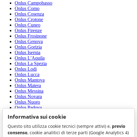
Onlus Campobasso
Onlus Como
Onlus Cosenza
Onlus Crotone
Onlus Cuneo
Onlus Firenze
Onlus Frosinone
Onlus Genova
Onlus Gorizia
Onlus Isernia
Onlus L'Aquila
Onlus La Spezia
Onlus Lodi
Onlus Lucca
Onlus Mantova
Onlus Matera
Onlus Messina
Onlus Novara
Onlus Nuoro
Onlus Padova
Onlus Pescara
Informativa sui cookie
Onlus Pisa
Onlus Pistoia
Questo sito utilizza cookie tecnici (sempre attivi) e,
previo
Onlus Potenza
consenso
, cookie analitici di terze parti (Google Analytics 4)
Onlus Ragusa