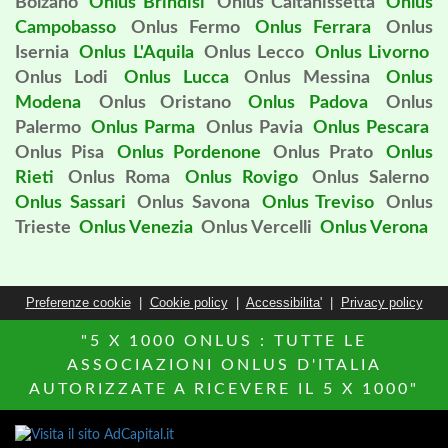
Bolzano
Onlus Brindisi
Onlus Caltanissetta
Onlus
Campobasso
Onlus Fermo
Onlus Ferrara
Onlus
Isernia
Onlus L'Aquila
Onlus Lecco
Onlus Livorno
Onlus Lodi
Onlus Lucca
Onlus Messina
Onlus
Modena
Onlus Oristano
Onlus Padova
Onlus
Palermo
Onlus Parma
Onlus Pavia
Onlus Pescara
Onlus Pisa
Onlus Pordenone
Onlus Prato
Onlus
Rieti
Onlus Roma
Onlus Rovigo
Onlus Salerno
Onlus Sassari
Onlus Savona
Onlus Treviso
Onlus
Trieste
Onlus Venezia
Onlus Vercelli
Onlus Verona
Preferenze cookie
|
Cookie policy
|
Accessibilita'
|
Privacy policy
"5 X 1000 ONLUS : TUTTE LE
ASSOCIAZIONI ONLUS D'ITALIA
AUTORIZZATE A RICEVERE IL 5 X 1000"