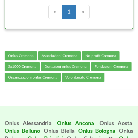
Precedente
(current)
Successiva
«
1
»
Onlus Cremona
Associazioni Cremona
No-profit Cremona
5x1000 Cremona
Donazioni onlus Cremona
Fondazioni Cremona
Organizzazioni onlus Cremona
Volontariato Cremona
Onlus Alessandria
Onlus Ancona
Onlus Aosta
Onlus Belluno
Onlus Biella
Onlus Bologna
Onlus