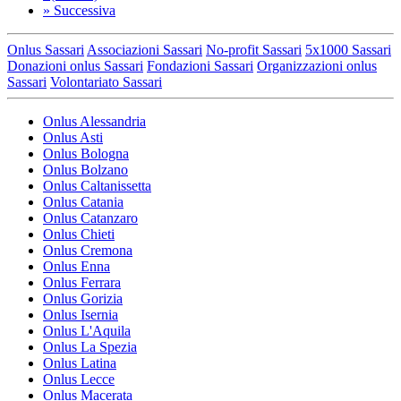
»
Successiva
Onlus Sassari
Associazioni Sassari
No-profit Sassari
5x1000 Sassari
Donazioni onlus Sassari
Fondazioni Sassari
Organizzazioni onlus
Sassari
Volontariato Sassari
Onlus Alessandria
Onlus Asti
Onlus Bologna
Onlus Bolzano
Onlus Caltanissetta
Onlus Catania
Onlus Catanzaro
Onlus Chieti
Onlus Cremona
Onlus Enna
Onlus Ferrara
Onlus Gorizia
Onlus Isernia
Onlus L'Aquila
Onlus La Spezia
Onlus Latina
Onlus Lecce
Onlus Macerata