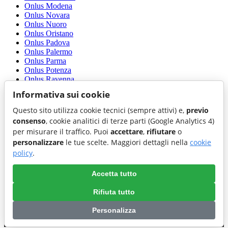
Onlus Modena
Onlus Novara
Onlus Nuoro
Onlus Oristano
Onlus Padova
Onlus Palermo
Onlus Parma
Onlus Potenza
Onlus Ravenna
Onlus Reggio di Calabria
Informativa sui cookie
Onlus Reggio nell'Emilia
Onlus Rimini
Questo sito utilizza cookie tecnici (sempre attivi) e,
previo
Onlus Roma
consenso
, cookie analitici di terze parti (Google Analytics 4)
Onlus Sassari
per misurare il traffico. Puoi
accettare
,
rifiutare
o
Onlus Siracusa
personalizzare
le tue scelte. Maggiori dettagli nella
cookie
Onlus Trapani
Onlus Trento
policy
.
Onlus Treviso
Onlus Trieste
Accetta tutto
Onlus Venezia
Onlus Vibo Valentia
Rifiuta tutto
Onlus Vicenza
Personalizza
Preferenze cookie
|
Cookie policy
|
Accessibilita'
|
Privacy policy