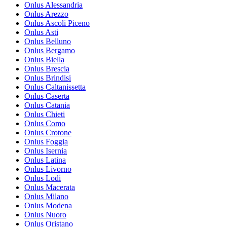
Onlus Alessandria
Onlus Arezzo
Onlus Ascoli Piceno
Onlus Asti
Onlus Belluno
Onlus Bergamo
Onlus Biella
Onlus Brescia
Onlus Brindisi
Onlus Caltanissetta
Onlus Caserta
Onlus Catania
Onlus Chieti
Onlus Como
Onlus Crotone
Onlus Foggia
Onlus Isernia
Onlus Latina
Onlus Livorno
Onlus Lodi
Onlus Macerata
Onlus Milano
Onlus Modena
Onlus Nuoro
Onlus Oristano