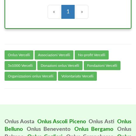
Precedente
(current)
Successiva
«
1
»
Onlus Vercelli
Associazioni Vercelli
No-profit Vercelli
5x1000 Vercelli
Donazioni onlus Vercelli
Fondazioni Vercelli
Organizzazioni onlus Vercelli
Volontariato Vercelli
Onlus Aosta
Onlus Ascoli Piceno
Onlus Asti
Onlus
Belluno
Onlus Benevento
Onlus Bergamo
Onlus