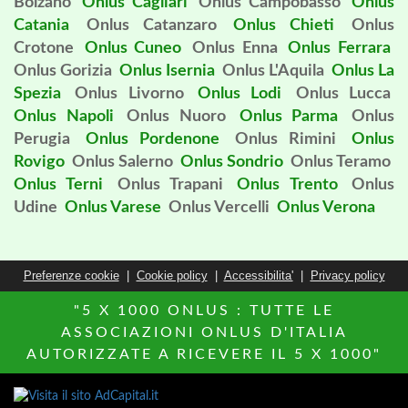
Bolzano
Onlus Cagliari
Onlus Campobasso
Onlus
Catania
Onlus Catanzaro
Onlus Chieti
Onlus
Crotone
Onlus Cuneo
Onlus Enna
Onlus Ferrara
Onlus Gorizia
Onlus Isernia
Onlus L'Aquila
Onlus La
Spezia
Onlus Livorno
Onlus Lodi
Onlus Lucca
Onlus Napoli
Onlus Nuoro
Onlus Parma
Onlus
Perugia
Onlus Pordenone
Onlus Rimini
Onlus
Rovigo
Onlus Salerno
Onlus Sondrio
Onlus Teramo
Onlus Terni
Onlus Trapani
Onlus Trento
Onlus
Udine
Onlus Varese
Onlus Vercelli
Onlus Verona
Preferenze cookie
|
Cookie policy
|
Accessibilita'
|
Privacy policy
"5 X 1000 ONLUS : TUTTE LE
ASSOCIAZIONI ONLUS D'ITALIA
AUTORIZZATE A RICEVERE IL 5 X 1000"