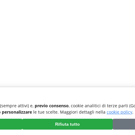
 (sempre attivi) e,
previo consenso
, cookie analitici di terze parti (
o
personalizzare
le tue scelte. Maggiori dettagli nella
cookie policy
.
Rifiuta tutto
Preferenze cookie
|
Cookie policy
|
Accessibilita'
|
Privacy policy