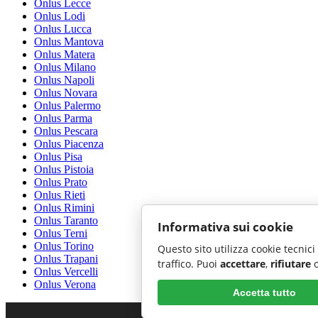
Onlus Lecce
Onlus Lodi
Onlus Lucca
Onlus Mantova
Onlus Matera
Onlus Milano
Onlus Napoli
Onlus Novara
Onlus Palermo
Onlus Parma
Onlus Pescara
Onlus Piacenza
Onlus Pisa
Onlus Pistoia
Onlus Prato
Onlus Rieti
Onlus Rimini
Onlus Taranto
Informativa sui cookie
Onlus Terni
Onlus Torino
Questo sito utilizza cookie tecnici
Onlus Trapani
traffico. Puoi
accettare
,
rifiutare
Onlus Vercelli
Onlus Verona
Accetta tutto