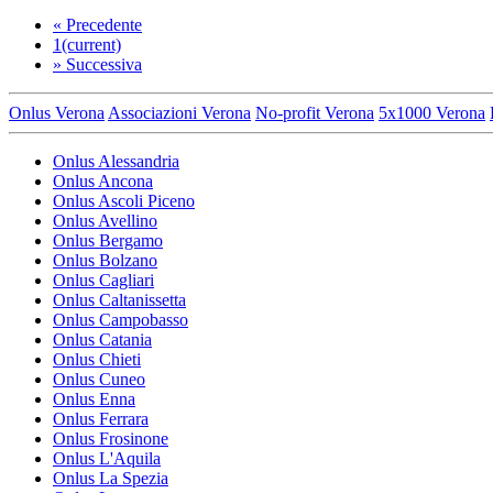
«
Precedente
1
(current)
»
Successiva
Onlus Verona
Associazioni Verona
No-profit Verona
5x1000 Verona
Onlus Alessandria
Onlus Ancona
Onlus Ascoli Piceno
Onlus Avellino
Onlus Bergamo
Onlus Bolzano
Onlus Cagliari
Onlus Caltanissetta
Onlus Campobasso
Onlus Catania
Onlus Chieti
Onlus Cuneo
Onlus Enna
Onlus Ferrara
Onlus Frosinone
Onlus L'Aquila
Onlus La Spezia