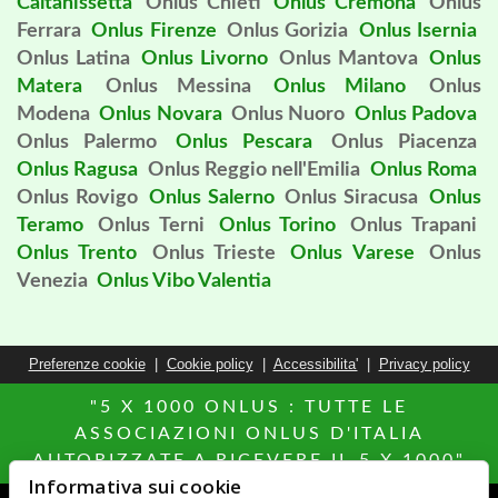
Caltanissetta
Onlus Chieti
Onlus Cremona
Onlus
Ferrara
Onlus Firenze
Onlus Gorizia
Onlus Isernia
Onlus Latina
Onlus Livorno
Onlus Mantova
Onlus
Matera
Onlus Messina
Onlus Milano
Onlus
Modena
Onlus Novara
Onlus Nuoro
Onlus Padova
Onlus Palermo
Onlus Pescara
Onlus Piacenza
Onlus Ragusa
Onlus Reggio nell'Emilia
Onlus Roma
Onlus Rovigo
Onlus Salerno
Onlus Siracusa
Onlus
Teramo
Onlus Terni
Onlus Torino
Onlus Trapani
Onlus Trento
Onlus Trieste
Onlus Varese
Onlus
Venezia
Onlus Vibo Valentia
Preferenze cookie
|
Cookie policy
|
Accessibilita'
|
Privacy policy
"5 X 1000 ONLUS : TUTTE LE
ASSOCIAZIONI ONLUS D'ITALIA
AUTORIZZATE A RICEVERE IL 5 X 1000"
Informativa sui cookie