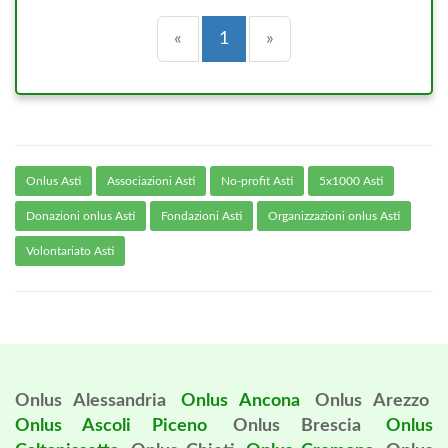
Precedente
(current)
Successiva
«
1
»
Onlus Asti
Associazioni Asti
No-profit Asti
5x1000 Asti
Donazioni onlus Asti
Fondazioni Asti
Organizzazioni onlus Asti
Volontariato Asti
Onlus Alessandria
Onlus Ancona
Onlus Arezzo
Onlus Ascoli Piceno
Onlus Brescia
Onlus