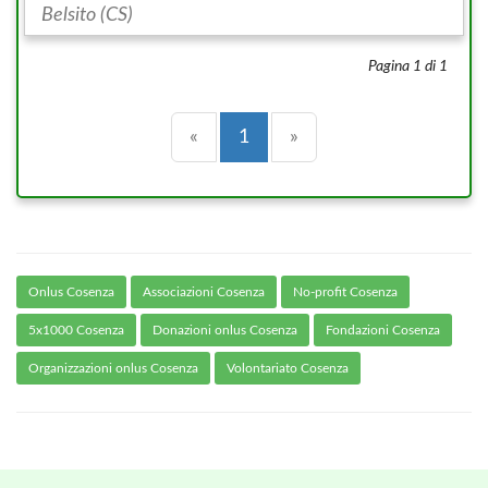
Belsito (CS)
Pagina 1 di 1
Precedente
(current)
Successiva
«
1
»
Onlus Cosenza
Associazioni Cosenza
No-profit Cosenza
5x1000 Cosenza
Donazioni onlus Cosenza
Fondazioni Cosenza
Organizzazioni onlus Cosenza
Volontariato Cosenza