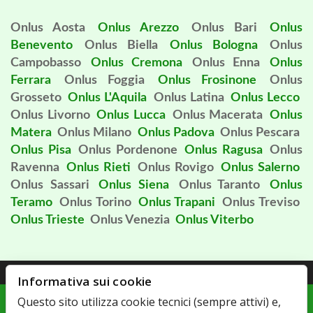
Onlus Aosta
Onlus Arezzo
Onlus Bari
Onlus
Benevento
Onlus Biella
Onlus Bologna
Onlus
Campobasso
Onlus Cremona
Onlus Enna
Onlus
Ferrara
Onlus Foggia
Onlus Frosinone
Onlus
Grosseto
Onlus L'Aquila
Onlus Latina
Onlus Lecco
Onlus Livorno
Onlus Lucca
Onlus Macerata
Onlus
Matera
Onlus Milano
Onlus Padova
Onlus Pescara
Onlus Pisa
Onlus Pordenone
Onlus Ragusa
Onlus
Ravenna
Onlus Rieti
Onlus Rovigo
Onlus Salerno
Onlus Sassari
Onlus Siena
Onlus Taranto
Onlus
Teramo
Onlus Torino
Onlus Trapani
Onlus Treviso
Onlus Trieste
Onlus Venezia
Onlus Viterbo
Preferenze cookie
|
Cookie policy
|
Accessibilita'
|
Privacy policy
Informativa sui cookie
"5 X 1000 ONLUS : TUTTE LE
Questo sito utilizza cookie tecnici (sempre attivi) e,