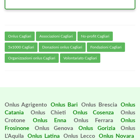
Onlus Cagliari
Associazioni Cagliari
No-profit Cagliari
5x1000 Cagliari
Donazioni onlus Cagliari
Fondazioni Cagliari
Organizzazioni onlus Cagliari
Volontariato Cagliari
Onlus Agrigento
Onlus Bari
Onlus Brescia
Onlus
Catania
Onlus Chieti
Onlus Cosenza
Onlus
Crotone
Onlus Enna
Onlus Ferrara
Onlus
Frosinone
Onlus Genova
Onlus Gorizia
Onlus
L'Aquila
Onlus Latina
Onlus Lecco
Onlus Novara