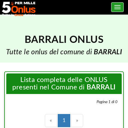
Toggle
navig
BARRALI ONLUS
Tutte le onlus del comune di
BARRALI
Lista completa delle ONLUS
presenti nel Comune di
BARRALI
Pagina 1 di 0
Precedente
(current)
Successiva
«
1
»