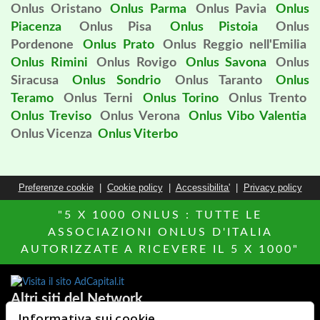
Onlus Oristano
Onlus Parma
Onlus Pavia
Onlus
Piacenza
Onlus Pisa
Onlus Pistoia
Onlus
Pordenone
Onlus Prato
Onlus Reggio nell'Emilia
Onlus Rimini
Onlus Rovigo
Onlus Savona
Onlus
Siracusa
Onlus Sondrio
Onlus Taranto
Onlus
Teramo
Onlus Terni
Onlus Torino
Onlus Trento
Onlus Treviso
Onlus Verona
Onlus Vibo Valentia
Onlus Vicenza
Onlus Viterbo
Preferenze cookie
|
Cookie policy
|
Accessibilita'
|
Privacy policy
"5 X 1000 ONLUS : TUTTE LE
ASSOCIAZIONI ONLUS D'ITALIA
AUTORIZZATE A RICEVERE IL 5 X 1000"
Altri siti del Network
Informativa sui cookie
Hotels Italia
MillionEuroHomePage.it