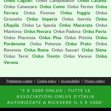
Onlus Cagliari
Onlus Campobasso
Onlus Catania
Onlus Catanzaro
Onlus Como
Onlus Fermo
Onlus
Ferrara
Onlus Firenze
Onlus Foggia
Onlus
Grosseto
Onlus Imperia
Onlus Isernia
Onlus
L'Aquila
Onlus La Spezia
Onlus Macerata
Onlus
Mantova
Onlus Novara
Onlus Padova
Onlus Pavia
Onlus Piacenza
Onlus Pisa
Onlus Pistoia
Onlus
Pordenone
Onlus Potenza
Onlus Prato
Onlus
Ravenna
Onlus Roma
Onlus Sassari
Onlus Siena
Onlus Terni
Onlus Trento
Onlus Varese
Onlus
Verona
Preferenze cookie
|
Cookie policy
|
Accessibilita'
|
Privacy policy
"5 X 1000 ONLUS : TUTTE LE
ASSOCIAZIONI ONLUS D'ITALIA
AUTORIZZATE A RICEVERE IL 5 X 1000"