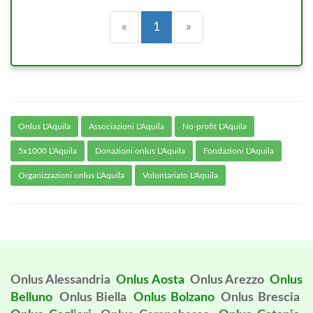
Precedente
(current)
Successiva
«
1
»
Onlus L'Aquila
Associazioni L'Aquila
No-profit L'Aquila
5x1000 L'Aquila
Donazioni onlus L'Aquila
Fondazioni L'Aquila
Organizzazioni onlus L'Aquila
Volontariato L'Aquila
Onlus Alessandria
Onlus Aosta
Onlus Arezzo
Onlus
Belluno
Onlus Biella
Onlus Bolzano
Onlus Brescia