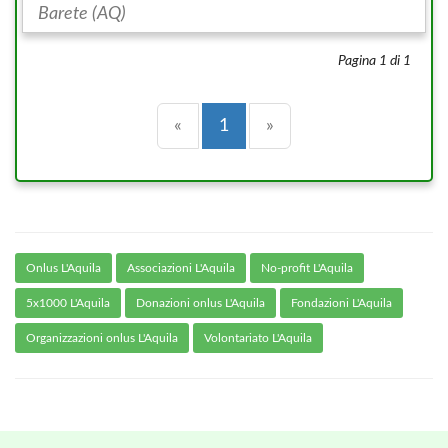
Barete (AQ)
Pagina 1 di 1
Precedente
(current)
Successiva
«
1
»
Onlus L'Aquila
Associazioni L'Aquila
No-profit L'Aquila
5x1000 L'Aquila
Donazioni onlus L'Aquila
Fondazioni L'Aquila
Organizzazioni onlus L'Aquila
Volontariato L'Aquila