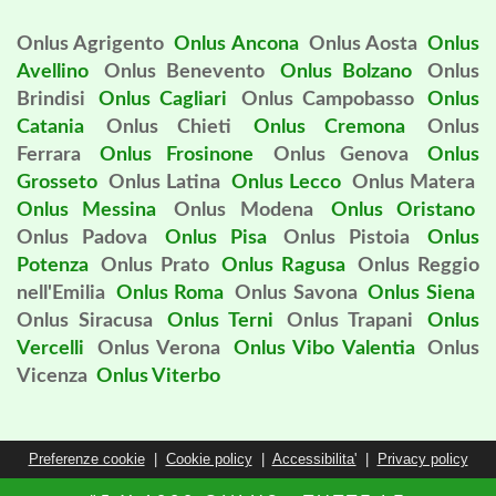
Onlus Agrigento
Onlus Ancona
Onlus Aosta
Onlus
Avellino
Onlus Benevento
Onlus Bolzano
Onlus
Brindisi
Onlus Cagliari
Onlus Campobasso
Onlus
Catania
Onlus Chieti
Onlus Cremona
Onlus
Ferrara
Onlus Frosinone
Onlus Genova
Onlus
Grosseto
Onlus Latina
Onlus Lecco
Onlus Matera
Onlus Messina
Onlus Modena
Onlus Oristano
Onlus Padova
Onlus Pisa
Onlus Pistoia
Onlus
Potenza
Onlus Prato
Onlus Ragusa
Onlus Reggio
nell'Emilia
Onlus Roma
Onlus Savona
Onlus Siena
Onlus Siracusa
Onlus Terni
Onlus Trapani
Onlus
Vercelli
Onlus Verona
Onlus Vibo Valentia
Onlus
Vicenza
Onlus Viterbo
Preferenze cookie
|
Cookie policy
|
Accessibilita'
|
Privacy policy