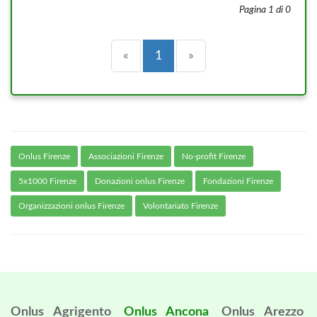
Pagina 1 di 0
Precedente
(current)
Successiva
«
1
»
Onlus Firenze
Associazioni Firenze
No-profit Firenze
5x1000 Firenze
Donazioni onlus Firenze
Fondazioni Firenze
Organizzazioni onlus Firenze
Volontariato Firenze
Onlus Agrigento
Onlus Ancona
Onlus Arezzo