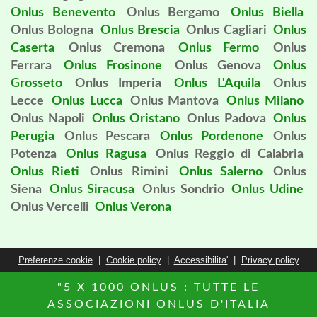
Onlus Benevento
Onlus Bergamo
Onlus Biella
Onlus Bologna
Onlus Brescia
Onlus Cagliari
Onlus
Caserta
Onlus Cremona
Onlus Fermo
Onlus
Ferrara
Onlus Frosinone
Onlus Genova
Onlus
Grosseto
Onlus Imperia
Onlus L'Aquila
Onlus
Lecce
Onlus Lucca
Onlus Mantova
Onlus Milano
Onlus Napoli
Onlus Oristano
Onlus Padova
Onlus
Perugia
Onlus Pescara
Onlus Pordenone
Onlus
Potenza
Onlus Ragusa
Onlus Reggio di Calabria
Onlus Rieti
Onlus Rimini
Onlus Salerno
Onlus
Siena
Onlus Siracusa
Onlus Sondrio
Onlus Udine
Onlus Vercelli
Onlus Verona
Preferenze cookie
|
Cookie policy
|
Accessibilita'
|
Privacy policy
"5 X 1000 ONLUS : TUTTE LE
ASSOCIAZIONI ONLUS D'ITALIA