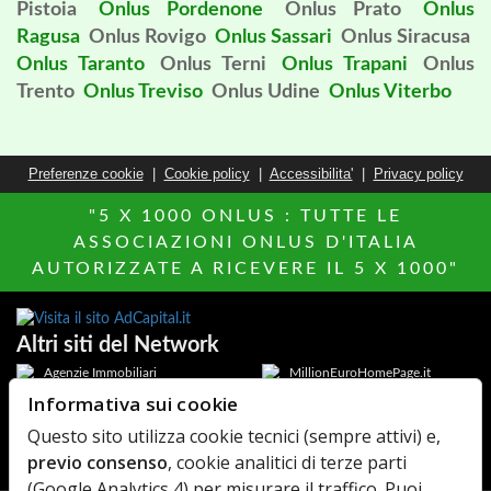
Pistoia
Onlus Pordenone
Onlus Prato
Onlus
Ragusa
Onlus Rovigo
Onlus Sassari
Onlus Siracusa
Onlus Taranto
Onlus Terni
Onlus Trapani
Onlus
Trento
Onlus Treviso
Onlus Udine
Onlus Viterbo
Preferenze cookie
|
Cookie policy
|
Accessibilita'
|
Privacy policy
"5 X 1000 ONLUS : TUTTE LE
ASSOCIAZIONI ONLUS D'ITALIA
AUTORIZZATE A RICEVERE IL 5 X 1000"
Altri siti del Network
Agenzie Immobiliari
MillionEuroHomePage.it
Informativa sui cookie
Hotels Italia
Di chi Ã¨
Questo sito utilizza cookie tecnici (sempre attivi) e,
Elenco Farmaci
AdCapital
previo consenso
, cookie analitici di terze parti
MediacareFibra
(Google Analytics 4) per misurare il traffico. Puoi