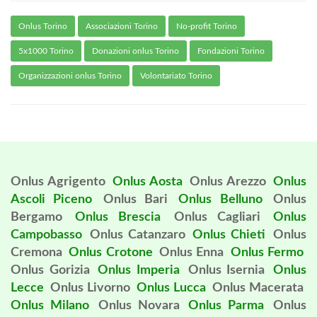
Onlus Torino
Associazioni Torino
No-profit Torino
5x1000 Torino
Donazioni onlus Torino
Fondazioni Torino
Organizzazioni onlus Torino
Volontariato Torino
Onlus Agrigento
Onlus Aosta
Onlus Arezzo
Onlus
Ascoli Piceno
Onlus Bari
Onlus Belluno
Onlus
Bergamo
Onlus Brescia
Onlus Cagliari
Onlus
Campobasso
Onlus Catanzaro
Onlus Chieti
Onlus
Cremona
Onlus Crotone
Onlus Enna
Onlus Fermo
Onlus Gorizia
Onlus Imperia
Onlus Isernia
Onlus
Lecce
Onlus Livorno
Onlus Lucca
Onlus Macerata
Onlus Milano
Onlus Novara
Onlus Parma
Onlus