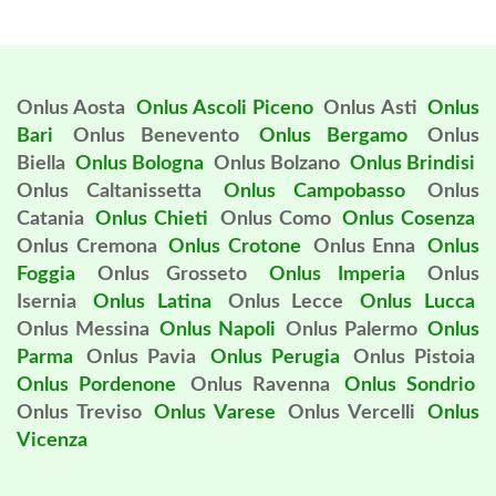
Onlus Aosta
Onlus Ascoli Piceno
Onlus Asti
Onlus
Bari
Onlus Benevento
Onlus Bergamo
Onlus
Biella
Onlus Bologna
Onlus Bolzano
Onlus Brindisi
Onlus Caltanissetta
Onlus Campobasso
Onlus
Catania
Onlus Chieti
Onlus Como
Onlus Cosenza
Onlus Cremona
Onlus Crotone
Onlus Enna
Onlus
Foggia
Onlus Grosseto
Onlus Imperia
Onlus
Isernia
Onlus Latina
Onlus Lecce
Onlus Lucca
Onlus Messina
Onlus Napoli
Onlus Palermo
Onlus
Parma
Onlus Pavia
Onlus Perugia
Onlus Pistoia
Onlus Pordenone
Onlus Ravenna
Onlus Sondrio
Onlus Treviso
Onlus Varese
Onlus Vercelli
Onlus
Vicenza