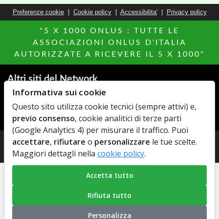
Preferenze cookie
|
Cookie policy
|
Accessibilita'
|
Privacy policy
"5 X 1000 ONLUS : TUTTE LE
ASSOCIAZIONI ONLUS D'ITALIA
AUTORIZZATE A RICEVERE IL 5 X 1000"
Altri siti del Network
Informativa sui cookie
Agenzie Immobiliari
MillionEuroHomePage.it
Questo sito utilizza cookie tecnici (sempre attivi) e,
AdCapital
Hotels Italia
previo consenso
, cookie analitici di terze parti
Elenco Farmaci
MediacareFibra
(Google Analytics 4) per misurare il traffico. Puoi
accettare
,
rifiutare
o
personalizzare
le tue scelte.
© Copyright 2026 AdCapital S.r.L. - P.Iva: IT11372821006 -
Maggiori dettagli nella
cookie policy
.
Privacy Policy
-
Cookie Policy
Accetta tutto
Rifiuta tutto
Personalizza