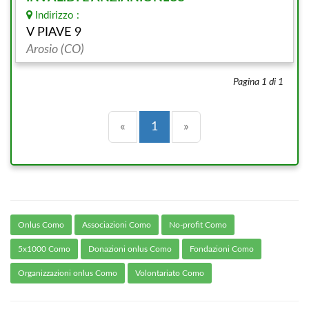
Indirizzo :
V PIAVE 9
Arosio (CO)
Pagina 1 di 1
Precedente
(current)
Successiva
«
1
»
Onlus Como
Associazioni Como
No-profit Como
5x1000 Como
Donazioni onlus Como
Fondazioni Como
Organizzazioni onlus Como
Volontariato Como