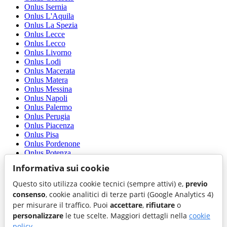
Onlus Isernia
Onlus L'Aquila
Onlus La Spezia
Onlus Lecce
Onlus Lecco
Onlus Livorno
Onlus Lodi
Onlus Macerata
Onlus Matera
Onlus Messina
Onlus Napoli
Onlus Palermo
Onlus Perugia
Onlus Piacenza
Onlus Pisa
Onlus Pordenone
Onlus Potenza
Onlus Prato
Informativa sui cookie
Onlus Reggio nell'Emilia
Onlus Rimini
Questo sito utilizza cookie tecnici (sempre attivi) e,
previo
Onlus Roma
consenso
, cookie analitici di terze parti (Google Analytics 4)
Onlus Savona
per misurare il traffico. Puoi
accettare
,
rifiutare
o
Onlus Taranto
personalizzare
le tue scelte. Maggiori dettagli nella
cookie
Onlus Terni
Onlus Torino
policy
.