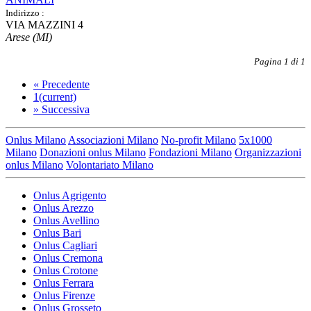
Indirizzo :
VIA MAZZINI 4
Arese (MI)
Pagina 1 di 1
«
Precedente
1
(current)
»
Successiva
Onlus Milano
Associazioni Milano
No-profit Milano
5x1000
Milano
Donazioni onlus Milano
Fondazioni Milano
Organizzazioni
onlus Milano
Volontariato Milano
Onlus Agrigento
Onlus Arezzo
Onlus Avellino
Onlus Bari
Onlus Cagliari
Onlus Cremona
Onlus Crotone
Onlus Ferrara
Onlus Firenze
Onlus Grosseto