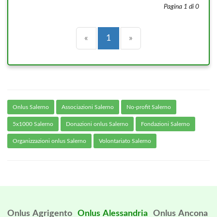
Pagina 1 di 0
Precedente
(current)
Successiva
«
1
»
Onlus Salerno
Associazioni Salerno
No-profit Salerno
5x1000 Salerno
Donazioni onlus Salerno
Fondazioni Salerno
Organizzazioni onlus Salerno
Volontariato Salerno
Onlus Agrigento
Onlus Alessandria
Onlus Ancona