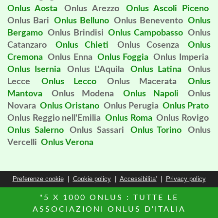
Onlus Aosta
Onlus Arezzo
Onlus Ascoli Piceno
Onlus Bari
Onlus Belluno
Onlus Benevento
Onlus
Bergamo
Onlus Brindisi
Onlus Campobasso
Onlus
Catanzaro
Onlus Chieti
Onlus Cosenza
Onlus
Cremona
Onlus Enna
Onlus Foggia
Onlus Imperia
Onlus Isernia
Onlus L'Aquila
Onlus Latina
Onlus
Lecce
Onlus Lecco
Onlus Macerata
Onlus
Mantova
Onlus Modena
Onlus Napoli
Onlus
Novara
Onlus Oristano
Onlus Perugia
Onlus Prato
Onlus Reggio nell'Emilia
Onlus Roma
Onlus Rovigo
Onlus Salerno
Onlus Sassari
Onlus Torino
Onlus
Vercelli
Onlus Verona
Preferenze cookie
|
Cookie policy
|
Accessibilita'
|
Privacy policy
"5 X 1000 ONLUS : TUTTE LE
ASSOCIAZIONI ONLUS D'ITALIA