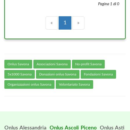
Pagina 1 di 0
Precedente
(current)
Successiva
«
1
»
Onlus Savona
Associazioni Savona
No-profit Savona
5x1000 Savona
Donazioni onlus Savona
Fondazioni Savona
Organizzazioni onlus Savona
Volontariato Savona
Onlus Alessandria
Onlus Ascoli Piceno
Onlus Asti