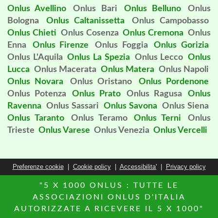
Onlus Avellino
Onlus Bari
Onlus Belluno
Onlus
Bologna
Onlus Caltanissetta
Onlus Campobasso
Onlus Chieti
Onlus Cosenza
Onlus Cremona
Onlus
Enna
Onlus Firenze
Onlus Foggia
Onlus Gorizia
Onlus L'Aquila
Onlus La Spezia
Onlus Lecco
Onlus
Lucca
Onlus Macerata
Onlus Matera
Onlus Napoli
Onlus Novara
Onlus Oristano
Onlus Pordenone
Onlus Potenza
Onlus Prato
Onlus Ragusa
Onlus
Ravenna
Onlus Sassari
Onlus Savona
Onlus Siena
Onlus Taranto
Onlus Teramo
Onlus Terni
Onlus
Trieste
Onlus Varese
Onlus Venezia
Onlus Vercelli
Preferenze cookie
|
Cookie policy
|
Accessibilita'
|
Privacy policy
"5 X 1000 ONLUS : TUTTE LE
ASSOCIAZIONI ONLUS D'ITALIA
AUTORIZZATE A RICEVERE IL 5 X 1000"