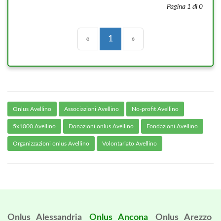
Pagina 1 di 0
Precedente
(current)
Successiva
«
1
»
Onlus Avellino
Associazioni Avellino
No-profit Avellino
5x1000 Avellino
Donazioni onlus Avellino
Fondazioni Avellino
Organizzazioni onlus Avellino
Volontariato Avellino
Onlus Alessandria
Onlus Ancona
Onlus Arezzo