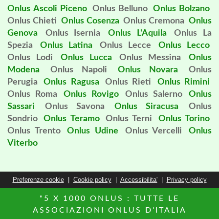
Onlus Ascoli Piceno
Onlus Belluno
Onlus Bolzano
Onlus Chieti
Onlus Cosenza
Onlus Cremona
Onlus
Genova
Onlus Isernia
Onlus L'Aquila
Onlus La
Spezia
Onlus Latina
Onlus Lecce
Onlus Lecco
Onlus Lodi
Onlus Lucca
Onlus Messina
Onlus
Modena
Onlus Napoli
Onlus Novara
Onlus
Perugia
Onlus Ragusa
Onlus Rieti
Onlus Rimini
Onlus Roma
Onlus Rovigo
Onlus Salerno
Onlus
Sassari
Onlus Savona
Onlus Siracusa
Onlus
Sondrio
Onlus Teramo
Onlus Terni
Onlus Torino
Onlus Trento
Onlus Udine
Onlus Vercelli
Onlus
Viterbo
Preferenze cookie
|
Cookie policy
|
Accessibilita'
|
Privacy policy
"5 X 1000 ONLUS : TUTTE LE
ASSOCIAZIONI ONLUS D'ITALIA