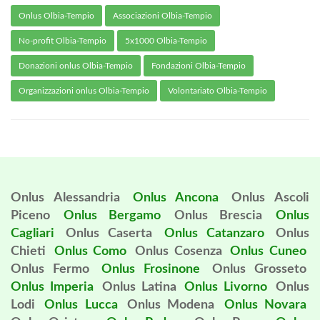
Onlus Olbia-Tempio
Associazioni Olbia-Tempio
No-profit Olbia-Tempio
5x1000 Olbia-Tempio
Donazioni onlus Olbia-Tempio
Fondazioni Olbia-Tempio
Organizzazioni onlus Olbia-Tempio
Volontariato Olbia-Tempio
Onlus Alessandria
Onlus Ancona
Onlus Ascoli
Piceno
Onlus Bergamo
Onlus Brescia
Onlus
Cagliari
Onlus Caserta
Onlus Catanzaro
Onlus
Chieti
Onlus Como
Onlus Cosenza
Onlus Cuneo
Onlus Fermo
Onlus Frosinone
Onlus Grosseto
Onlus Imperia
Onlus Latina
Onlus Livorno
Onlus
Lodi
Onlus Lucca
Onlus Modena
Onlus Novara