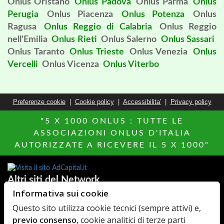
Onlus Oristano
Onlus Padova
Onlus Parma
Onlus
Perugia
Onlus Piacenza
Onlus Potenza
Onlus
Ragusa
Onlus Reggio di Calabria
Onlus Reggio
nell'Emilia
Onlus Rieti
Onlus Salerno
Onlus Sassari
Onlus Taranto
Onlus Trieste
Onlus Venezia
Onlus
Vercelli
Onlus Vicenza
Onlus Viterbo
Preferenze cookie
|
Cookie policy
|
Accessibilita'
|
Privacy policy
"5 X 1000 ONLUS : TUTTE LE
ASSOCIAZIONI ONLUS D'ITALIA
AUTORIZZATE A RICEVERE IL 5 X 1000"
Altri siti del Network
Informativa sui cookie
Agenzie Immobiliari
MillionEuroHomePage.it
Questo sito utilizza cookie tecnici (sempre attivi) e,
AdCapital
Hotels Italia
previo consenso
, cookie analitici di terze parti
Elenco Farmaci
MediacareFibra