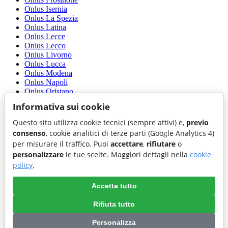
Onlus Isernia
Onlus La Spezia
Onlus Latina
Onlus Lecce
Onlus Lecco
Onlus Livorno
Onlus Lucca
Onlus Modena
Onlus Napoli
Onlus Oristano
Onlus Palermo
Informativa sui cookie
Onlus Piacenza
Onlus Pisa
Questo sito utilizza cookie tecnici (sempre attivi) e,
previo
Onlus Pordenone
consenso
, cookie analitici di terze parti (Google Analytics 4)
Onlus Potenza
per misurare il traffico. Puoi
accettare
,
rifiutare
o
Onlus Prato
personalizzare
le tue scelte. Maggiori dettagli nella
cookie
Onlus Rieti
Onlus Rovigo
policy
.
Onlus Siracusa
Onlus Terni
Accetta tutto
Onlus Trieste
Onlus Udine
Rifiuta tutto
Onlus Vibo Valentia
Personalizza