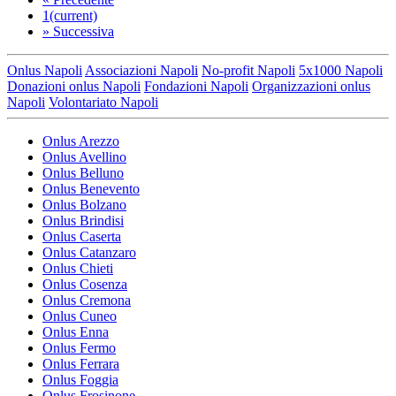
1
(current)
»
Successiva
Onlus Napoli
Associazioni Napoli
No-profit Napoli
5x1000 Napoli
Donazioni onlus Napoli
Fondazioni Napoli
Organizzazioni onlus
Napoli
Volontariato Napoli
Onlus Arezzo
Onlus Avellino
Onlus Belluno
Onlus Benevento
Onlus Bolzano
Onlus Brindisi
Onlus Caserta
Onlus Catanzaro
Onlus Chieti
Onlus Cosenza
Onlus Cremona
Onlus Cuneo
Onlus Enna
Onlus Fermo
Onlus Ferrara
Onlus Foggia
Onlus Frosinone