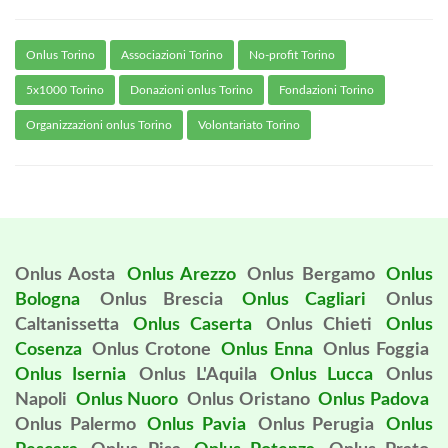
Onlus Torino
Associazioni Torino
No-profit Torino
5x1000 Torino
Donazioni onlus Torino
Fondazioni Torino
Organizzazioni onlus Torino
Volontariato Torino
Onlus Aosta
Onlus Arezzo
Onlus Bergamo
Onlus
Bologna
Onlus Brescia
Onlus Cagliari
Onlus
Caltanissetta
Onlus Caserta
Onlus Chieti
Onlus
Cosenza
Onlus Crotone
Onlus Enna
Onlus Foggia
Onlus Isernia
Onlus L'Aquila
Onlus Lucca
Onlus
Napoli
Onlus Nuoro
Onlus Oristano
Onlus Padova
Onlus Palermo
Onlus Pavia
Onlus Perugia
Onlus