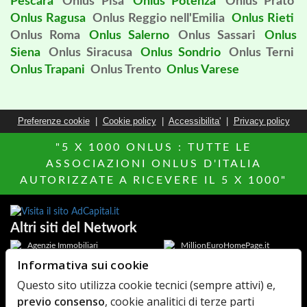
Pescara
Onlus Pisa
Onlus Potenza
Onlus Prato
Onlus Ragusa
Onlus Reggio nell'Emilia
Onlus Rieti
Onlus Roma
Onlus Salerno
Onlus Sassari
Onlus
Siena
Onlus Siracusa
Onlus Sondrio
Onlus Terni
Onlus Trapani
Onlus Trento
Onlus Varese
Preferenze cookie
|
Cookie policy
|
Accessibilita'
|
Privacy policy
"5 X 1000 ONLUS : TUTTE LE
ASSOCIAZIONI ONLUS D'ITALIA
AUTORIZZATE A RICEVERE IL 5 X 1000"
Altri siti del Network
Agenzie Immobiliari
MillionEuroHomePage.it
Informativa sui cookie
Hotels Italia
Di chi Ã¨
Questo sito utilizza cookie tecnici (sempre attivi) e,
Elenco Farmaci
AdCapital
previo consenso
, cookie analitici di terze parti
MediacareFibra