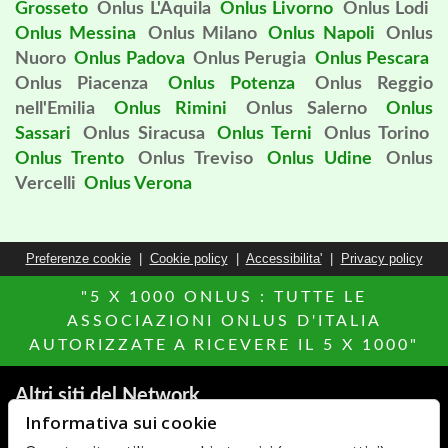
Grosseto
Onlus L'Aquila
Onlus Livorno
Onlus Lodi
Onlus Messina
Onlus Milano
Onlus Napoli
Onlus
Nuoro
Onlus Padova
Onlus Perugia
Onlus Pescara
Onlus Piacenza
Onlus Potenza
Onlus Reggio
nell'Emilia
Onlus Rimini
Onlus Salerno
Onlus
Sassari
Onlus Siracusa
Onlus Terni
Onlus Torino
Onlus Trento
Onlus Treviso
Onlus Udine
Onlus
Vercelli
Onlus Verona
Preferenze cookie
|
Cookie policy
|
Accessibilita'
|
Privacy policy
"5 X 1000 ONLUS : TUTTE LE
ASSOCIAZIONI ONLUS D'ITALIA
AUTORIZZATE A RICEVERE IL 5 X 1000"
Altri siti del Network
Informativa sui cookie
Agenzie Immobiliari
MillionEuroHomePage.it