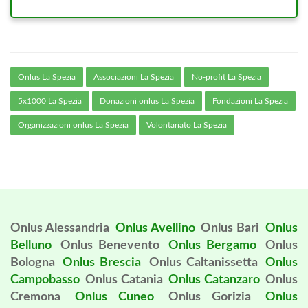
Onlus La Spezia
Associazioni La Spezia
No-profit La Spezia
5x1000 La Spezia
Donazioni onlus La Spezia
Fondazioni La Spezia
Organizzazioni onlus La Spezia
Volontariato La Spezia
Onlus Alessandria
Onlus Avellino
Onlus Bari
Onlus
Belluno
Onlus Benevento
Onlus Bergamo
Onlus
Bologna
Onlus Brescia
Onlus Caltanissetta
Onlus
Campobasso
Onlus Catania
Onlus Catanzaro
Onlus
Cremona
Onlus Cuneo
Onlus Gorizia
Onlus