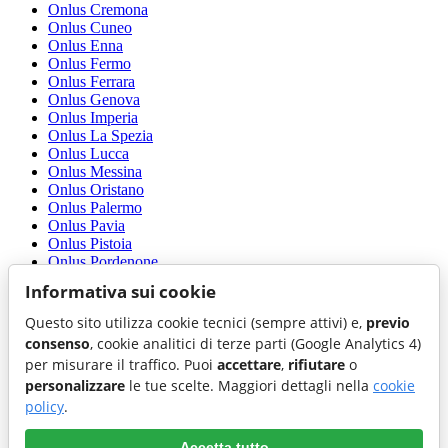
Onlus Cremona
Onlus Cuneo
Onlus Enna
Onlus Fermo
Onlus Ferrara
Onlus Genova
Onlus Imperia
Onlus La Spezia
Onlus Lucca
Onlus Messina
Onlus Oristano
Onlus Palermo
Onlus Pavia
Onlus Pistoia
Onlus Pordenone
Onlus Ragusa
Informativa sui cookie
Onlus Reggio di Calabria
Onlus Reggio nell'Emilia
Questo sito utilizza cookie tecnici (sempre attivi) e,
previo
Onlus Rieti
consenso
, cookie analitici di terze parti (Google Analytics 4)
Onlus Roma
per misurare il traffico. Puoi
accettare
,
rifiutare
o
Onlus Salerno
personalizzare
le tue scelte. Maggiori dettagli nella
cookie
Onlus Savona
Onlus Taranto
policy
.
Onlus Teramo
Onlus Terni
Accetta tutto