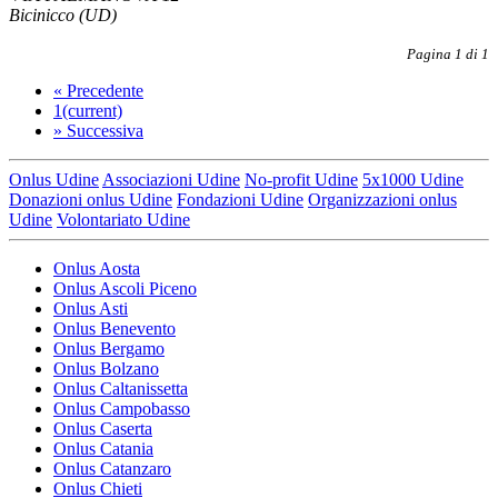
Bicinicco (UD)
Pagina 1 di 1
«
Precedente
1
(current)
»
Successiva
Onlus Udine
Associazioni Udine
No-profit Udine
5x1000 Udine
Donazioni onlus Udine
Fondazioni Udine
Organizzazioni onlus
Udine
Volontariato Udine
Onlus Aosta
Onlus Ascoli Piceno
Onlus Asti
Onlus Benevento
Onlus Bergamo
Onlus Bolzano
Onlus Caltanissetta
Onlus Campobasso
Onlus Caserta
Onlus Catania
Onlus Catanzaro
Onlus Chieti