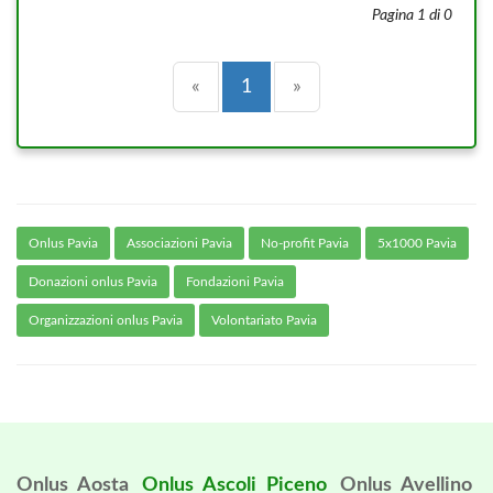
Pagina 1 di 0
Precedente
(current)
Successiva
«
1
»
Onlus Pavia
Associazioni Pavia
No-profit Pavia
5x1000 Pavia
Donazioni onlus Pavia
Fondazioni Pavia
Organizzazioni onlus Pavia
Volontariato Pavia
Onlus Aosta
Onlus Ascoli Piceno
Onlus Avellino