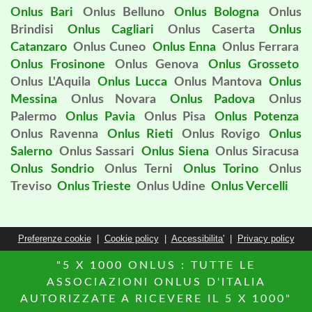
Onlus Bari
Onlus Belluno
Onlus Bologna
Onlus
Brindisi
Onlus Cagliari
Onlus Caserta
Onlus
Catanzaro
Onlus Cuneo
Onlus Enna
Onlus Ferrara
Onlus Frosinone
Onlus Genova
Onlus Grosseto
Onlus L'Aquila
Onlus Lucca
Onlus Mantova
Onlus
Messina
Onlus Novara
Onlus Padova
Onlus
Palermo
Onlus Pavia
Onlus Pisa
Onlus Potenza
Onlus Ravenna
Onlus Rieti
Onlus Rovigo
Onlus
Salerno
Onlus Sassari
Onlus Siena
Onlus Siracusa
Onlus Sondrio
Onlus Terni
Onlus Torino
Onlus
Treviso
Onlus Trieste
Onlus Udine
Onlus Vercelli
Preferenze cookie
|
Cookie policy
|
Accessibilita'
|
Privacy policy
"5 X 1000 ONLUS : TUTTE LE
ASSOCIAZIONI ONLUS D'ITALIA
AUTORIZZATE A RICEVERE IL 5 X 1000"