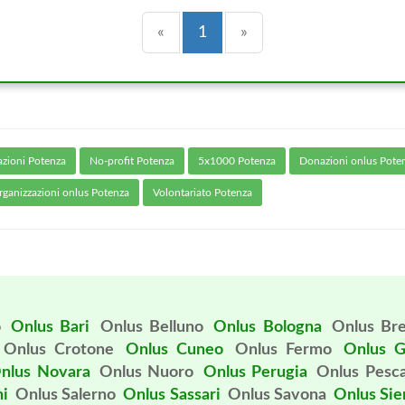
Precedente
(current)
Successiva
«
1
»
azioni Potenza
No-profit Potenza
5x1000 Potenza
Donazioni onlus Pote
ganizzazioni onlus Potenza
Volontariato Potenza
o
Onlus Bari
Onlus Belluno
Onlus Bologna
Onlus Bre
Onlus Crotone
Onlus Cuneo
Onlus Fermo
Onlus G
nlus Novara
Onlus Nuoro
Onlus Perugia
Onlus Pesc
ni
Onlus Salerno
Onlus Sassari
Onlus Savona
Onlus Sie