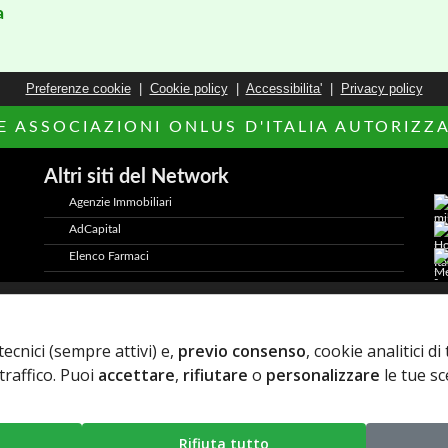
a
Preferenze cookie
|
Cookie policy
|
Accessibilita'
|
Privacy policy
LE ASSOCIAZIONI ONLUS D'ITALIA AUTORIZZAT
Altri siti del Network
Agenzie Immobiliari
AdCapital
Elenco Farmaci
2026 AdCapital S.r.L. - P.Iva: IT11372821006 -
Privacy Policy
-
tecnici (sempre attivi) e,
previo consenso
, cookie analitici d
traffico. Puoi
accettare
,
rifiutare
o
personalizzare
le tue sc
Rifiuta tutto