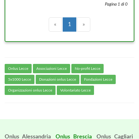
Pagina 1 di 0
Precedente
(current)
Successiva
«
1
»
Onlus Lecce
Associazioni Lecce
No-profit Lecce
5x1000 Lecce
Donazioni onlus Lecce
Fondazioni Lecce
Organizzazioni onlus Lecce
Volontariato Lecce
Onlus Alessandria
Onlus Brescia
Onlus Cagliari