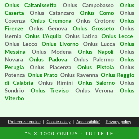
Onlus Caltanissetta
Onlus Campobasso
Onlus
Caserta
Onlus Catanzaro
Onlus Como
Onlus
Cosenza
Onlus Cremona
Onlus Crotone
Onlus
Firenze
Onlus Genova
Onlus Grosseto
Onlus
Isernia
Onlus L'Aquila
Onlus Latina
Onlus Lecce
Onlus Lecco
Onlus Livorno
Onlus Lucca
Onlus
Messina
Onlus Modena
Onlus Napoli
Onlus
Novara
Onlus Padova
Onlus Palermo
Onlus
Perugia
Onlus Piacenza
Onlus Pistoia
Onlus
Potenza
Onlus Prato
Onlus Ravenna
Onlus Reggio
di Calabria
Onlus Rimini
Onlus Salerno
Onlus
Sondrio
Onlus Treviso
Onlus Verona
Onlus
Viterbo
Preferenze cookie
|
Cookie policy
|
Accessibilita'
|
Privacy policy
"5 X 1000 ONLUS : TUTTE LE