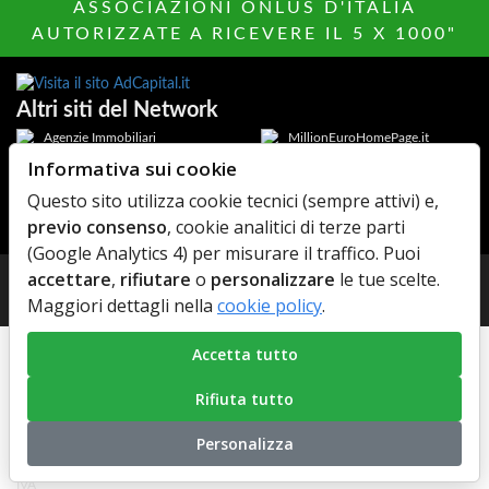
ASSOCIAZIONI ONLUS D'ITALIA
AUTORIZZATE A RICEVERE IL 5 X 1000"
Altri siti del Network
Agenzie Immobiliari
MillionEuroHomePage.it
Informativa sui cookie
Hotels Italia
Di chi Ã¨
Questo sito utilizza cookie tecnici (sempre attivi) e,
Elenco Farmaci
AdCapital
previo consenso
, cookie analitici di terze parti
MediacareFibra
(Google Analytics 4) per misurare il traffico. Puoi
accettare
,
rifiutare
o
personalizzare
le tue scelte.
© Copyright 2026 AdCapital S.r.L. - P.Iva: IT11372821006 -
Maggiori dettagli nella
cookie policy
.
Privacy Policy
-
Cookie Policy
Accetta tutto
Rifiuta tutto
Personalizza