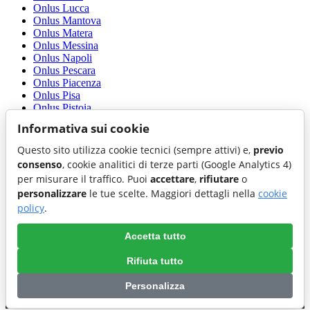
Onlus Lucca
Onlus Mantova
Onlus Matera
Onlus Messina
Onlus Napoli
Onlus Pescara
Onlus Piacenza
Onlus Pisa
Onlus Pistoia
Onlus Rieti
Informativa sui cookie
Onlus Rimini
Onlus Rovigo
Questo sito utilizza cookie tecnici (sempre attivi) e,
previo
Onlus Salerno
consenso
, cookie analitici di terze parti (Google Analytics 4)
Onlus Sassari
per misurare il traffico. Puoi
accettare
,
rifiutare
o
Onlus Siracusa
personalizzare
le tue scelte. Maggiori dettagli nella
cookie
Onlus Sondrio
Onlus Taranto
policy
.
Onlus Treviso
Onlus Trieste
Accetta tutto
Onlus Vercelli
Onlus Vibo Valentia
Rifiuta tutto
Onlus Vicenza
Personalizza
Preferenze cookie
|
Cookie policy
|
Accessibilita'
|
Privacy policy