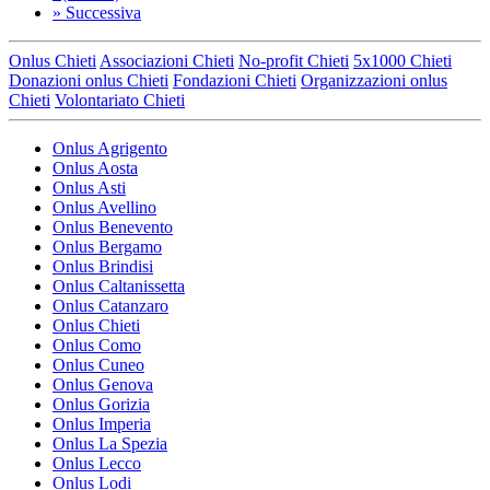
»
Successiva
Onlus Chieti
Associazioni Chieti
No-profit Chieti
5x1000 Chieti
Donazioni onlus Chieti
Fondazioni Chieti
Organizzazioni onlus
Chieti
Volontariato Chieti
Onlus Agrigento
Onlus Aosta
Onlus Asti
Onlus Avellino
Onlus Benevento
Onlus Bergamo
Onlus Brindisi
Onlus Caltanissetta
Onlus Catanzaro
Onlus Chieti
Onlus Como
Onlus Cuneo
Onlus Genova
Onlus Gorizia
Onlus Imperia
Onlus La Spezia
Onlus Lecco
Onlus Lodi