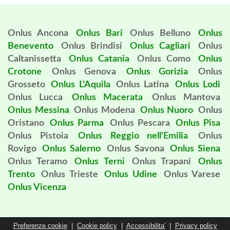
Onlus Ancona
Onlus Bari
Onlus Belluno
Onlus
Benevento
Onlus Brindisi
Onlus Cagliari
Onlus
Caltanissetta
Onlus Catania
Onlus Como
Onlus
Crotone
Onlus Genova
Onlus Gorizia
Onlus
Grosseto
Onlus L'Aquila
Onlus Latina
Onlus Lodi
Onlus Lucca
Onlus Macerata
Onlus Mantova
Onlus Messina
Onlus Modena
Onlus Nuoro
Onlus
Oristano
Onlus Parma
Onlus Pescara
Onlus Pisa
Onlus Pistoia
Onlus Reggio nell'Emilia
Onlus
Rovigo
Onlus Salerno
Onlus Savona
Onlus Siena
Onlus Teramo
Onlus Terni
Onlus Trapani
Onlus
Trento
Onlus Trieste
Onlus Udine
Onlus Varese
Onlus Vicenza
Preferenze cookie
|
Cookie policy
|
Accessibilita'
|
Privacy policy