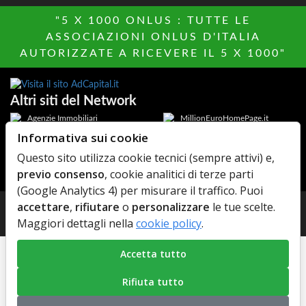
"5 X 1000 ONLUS : TUTTE LE
ASSOCIAZIONI ONLUS D'ITALIA
AUTORIZZATE A RICEVERE IL 5 X 1000"
Altri siti del Network
Agenzie Immobiliari
MillionEuroHomePage.it
Informativa sui cookie
Hotels Italia
Di chi Ã¨
Questo sito utilizza cookie tecnici (sempre attivi) e,
Elenco Farmaci
AdCapital
previo consenso
, cookie analitici di terze parti
MediacareFibra
(Google Analytics 4) per misurare il traffico. Puoi
accettare
,
rifiutare
o
personalizzare
le tue scelte.
© Copyright 2026 AdCapital S.r.L. - P.Iva: IT11372821006 -
Maggiori dettagli nella
cookie policy
.
Privacy Policy
-
Cookie Policy
Accetta tutto
Rifiuta tutto