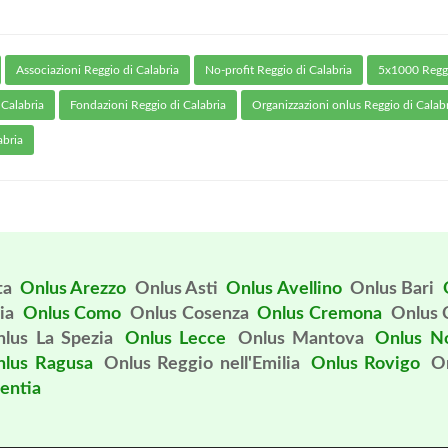
Associazioni Reggio di Calabria
No-profit Reggio di Calabria
5x1000 Reggi
 Calabria
Fondazioni Reggio di Calabria
Organizzazioni onlus Reggio di Calab
abria
ta
Onlus Arezzo
Onlus Asti
Onlus Avellino
Onlus Bari
ia
Onlus Como
Onlus Cosenza
Onlus Cremona
Onlus 
lus La Spezia
Onlus Lecce
Onlus Mantova
Onlus N
lus Ragusa
Onlus Reggio nell'Emilia
Onlus Rovigo
O
entia