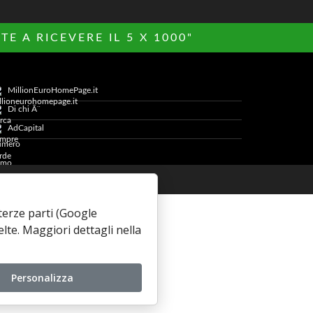
E A RICEVERE IL 5 X 1000"
MillionEuroHomePage.it
Di chi Ã¨
AdCapital
Cookie Policy
i terze parti (Google
elte. Maggiori dettagli nella
Personalizza