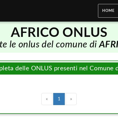
HOME
AFRICO ONLUS
te le onlus del comune di
AFR
pleta delle ONLUS presenti nel Comune 
Precedente
(current)
Successiva
«
1
»