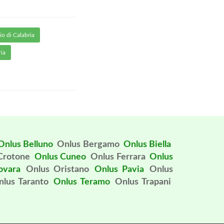
o di Calabria
ria
Onlus Belluno
Onlus Bergamo
Onlus Biella
Crotone
Onlus Cuneo
Onlus Ferrara
Onlus
ovara
Onlus Oristano
Onlus Pavia
Onlus
nlus Taranto
Onlus Teramo
Onlus Trapani