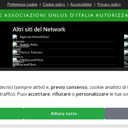
Preferenze cookie
|
Cookie policy
|
Accessibilita'
|
Privacy policy
LE ASSOCIAZIONI ONLUS D'ITALIA AUTORIZZAT
Altri siti del Network
Agenzie Immobiliari
Hotels Italia
Elenco Farmaci
MediacareFibra
2026 AdCapital S.r.L. - P.Iva: IT11372821006 -
Privacy Policy
-
tecnici (sempre attivi) e,
previo consenso
, cookie analitici d
traffico. Puoi
accettare
,
rifiutare
o
personalizzare
le tue sc
Rifiuta tutto