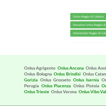
Onlus Reggio di Calabria
Donazioni onlus Reggio di
Volontariato Reggio di Cal
Onlus Agrigento
Onlus Ancona
Onlus Aos
Onlus Bologna
Onlus Brindisi
Onlus Catan
Gorizia
Onlus Grosseto
Onlus Isernia
On
Perugia
Onlus Piacenza
Onlus Pistoia
On
Onlus Trieste
Onlus Verona
Onlus Vibo Val